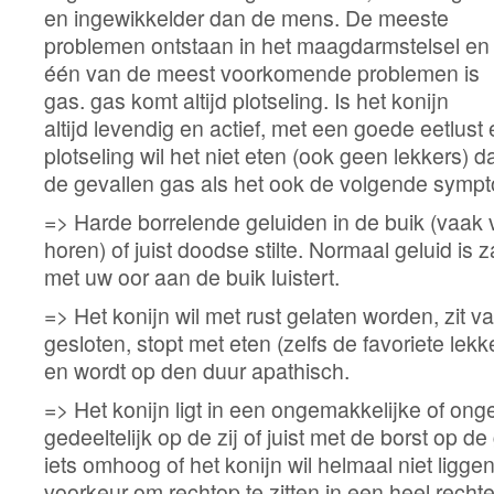
en ingewikkelder dan de mens. De meeste
problemen ontstaan in het maagdarmstelsel en
één van de meest voorkomende problemen is
gas. gas komt altijd plotseling. Is het konijn
altijd levendig en actief, met een goede eetlus
plotseling wil het niet eten (ook geen lekkers) 
de gevallen gas als het ook de volgende sympt
=> Harde borrelende geluiden in de buik (vaak 
horen) of juist doodse stilte. Normaal geluid is 
met uw oor aan de buik luistert.
=> Het konijn wil met rust gelaten worden, zit v
gesloten, stopt met eten (zelfs de favoriete lekk
en wordt op den duur apathisch.
=> Het konijn ligt in een ongemakkelijke of ong
gedeeltelijk op de zij of juist met de borst op de
iets omhoog of het konijn wil helmaal niet ligge
voorkeur om rechtop te zitten in een heel recht