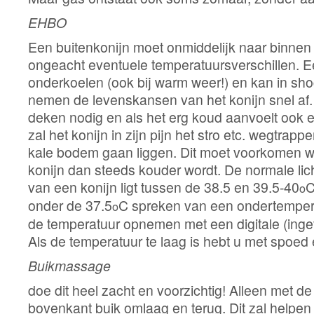
EHBO
Een buitenkonijn moet onmiddelijk naar binnen
ongeacht eventuele temperatuursverschillen. E
onderkoelen (ook bij warm weer!) en kan in sho
nemen de levenskansen van het konijn snel af. 
deken nodig en als het erg koud aanvoelt ook e
zal het konijn in zijn pijn het stro etc. wegtrap
kale bodem gaan liggen. Dit moet voorkomen 
konijn dan steeds kouder wordt. De normale l
van een konijn ligt tussen de 38.5 en 39.5-40
C
o
onder de 37.5
C spreken van een ondertempera
o
de temperatuur opnemen met een digitale (inge
Als de temperatuur te laag is hebt u met spoed 
Buikmassage
doe dit heel zacht en voorzichtig! Alleen met d
bovenkant buik omlaag en terug. Dit zal helpen 