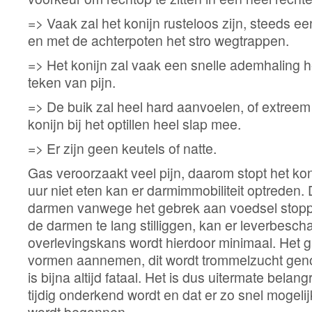
=> Vaak zal het konijn rusteloos zijn, steeds 
Dierenkliniek Animo op Twitter
Dierenkliniek Animo op hyves
en met de achterpoten het stro wegtrappen.
=> Het konijn zal vaak een snelle ademhaling h
teken van pijn.
=> De buik zal heel hard aanvoelen, of extreem 
konijn bij het optillen heel slap mee.
=> Er zijn geen keutels of natte.
Gas veroorzaakt veel pijn, daarom stopt het ko
uur niet eten kan er darmimmobiliteit optreden. 
darmen vanwege het gebrek aan voedsel stop
de darmen te lang stilliggen, kan er leverbesch
overlevingskans wordt hierdoor minimaal. Het 
vormen aannemen, dit wordt trommelzucht ge
is bijna altijd fataal. Het is dus uitermate belang
tijdig onderkend wordt en dat er zo snel mogel