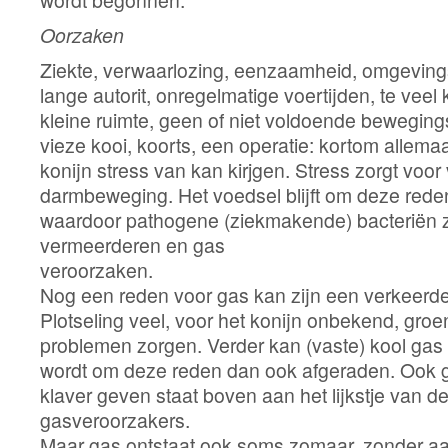
wordt begonnen.
Oorzaken
Ziekte, verwaarlozing, eenzaamheid, omgeving
lange autorit, onregelmatige voertijden, te veel 
kleine ruimte, geen of niet voldoende bewegings
vieze kooi, koorts, een operatie: kortom allem
konijn stress van kan kirjgen. Stress zorgt voor
darmbeweging. Het voedsel blijft om deze reden
waardoor pathogene (ziekmakende) bacteriën 
vermeerderen en gas
veroor
Nog een reden voor gas kan zijn een verkeerd
Plotseling veel, voor het konijn onbekend, gro
problemen zorgen. Verder kan (vaste) kool gas
wordt om deze reden dan ook afgeraden. Ook 
klaver geven staat boven aan het lijkstje van d
gasveroo
Maar gas ontstaat ook soms zomaar, zonder aa